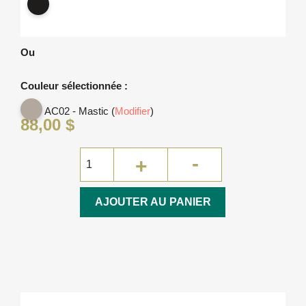
PP20
marine
Lumière
Clair
Moyen
Gris
Lin
Taupe
Anthracite
-
souris
Noir
Ou
Couleur sélectionnée :
AC02 - Mastic (
Modifier
)
88,00 $
AJOUTER AU PANIER