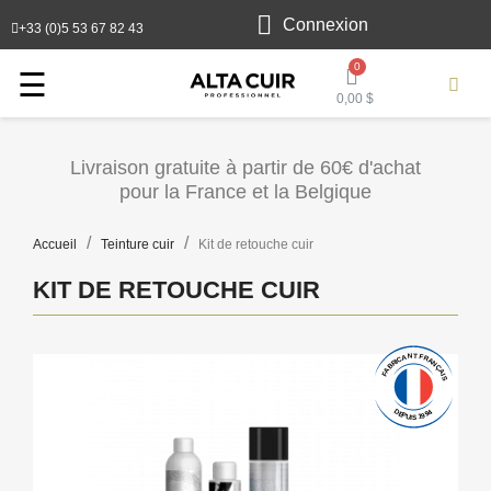
Connexion
+33 (0)5 53 67 82 43
Toggle
☰
0,00 $
navigation
Livraison gratuite à partir de 60€ d'achat
pour la France et la Belgique
Accueil
Teinture cuir
Kit de retouche cuir
KIT DE RETOUCHE CUIR