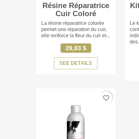
Résine Réparatrice
Ki
+77
Cuir Coloré
La résine réparatrice colorée
Le k
permet une réparation du cuir,
cont
elle renforce la fleur du cuir et...
indi
des.
29,83 $
SEE DETAILS
favorite_border