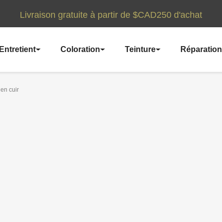
Livraison gratuite à partir de $CAD250 d'achat
Entretient
Coloration
Teinture
Réparation
en cuir