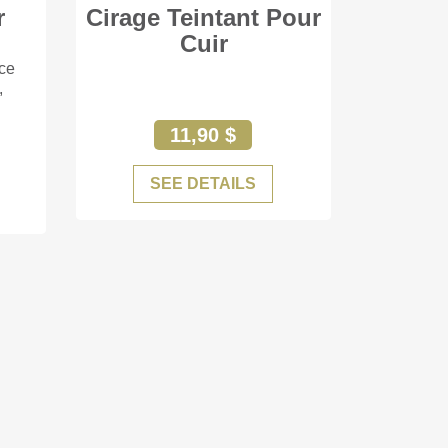
r
Cirage Teintant Pour
+77
+56
Cuir
 ce
,
11,90 $
SEE DETAILS