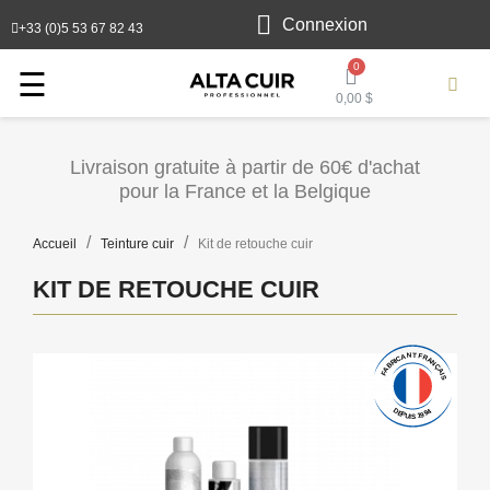
Connexion
+33 (0)5 53 67 82 43
Toggle
☰
0,00 $
navigation
Livraison gratuite à partir de 60€ d'achat
pour la France et la Belgique
Accueil
Teinture cuir
Kit de retouche cuir
KIT DE RETOUCHE CUIR