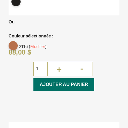
PP20
marine
Lumière
Clair
Moyen
Gris
Lin
Taupe
Anthracite
-
souris
Noir
Ou
Couleur sélectionnée :
2116 (
Modifier
)
88,00 $
AJOUTER AU PANIER