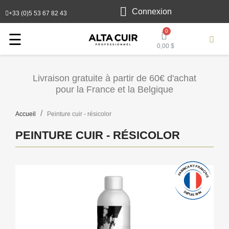
Connexion
+33 (0)5 53 67 82 43
Toggle
☰
0,00 $
navigation
Livraison gratuite à partir de 60€ d'achat
pour la France et la Belgique
Accueil
Peinture cuir - résicolor
PEINTURE CUIR - RÉSICOLOR