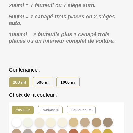
200ml = 1 fauteuil ou 1 siège auto.
500ml = 1 canapé trois places ou 2 sièges
auto.
1000ml = 2 fauteuils plus 1 canapé trois
places ou un intérieur complet de voiture.
Contenance :
200 ml
500 ml
1000 ml
Choix de la couleur :
Alta Cuir
Pantone ©
Couleur auto
PP10
2179
IN01
AC08
2129
2107
2126
2071
2131
-
-
-