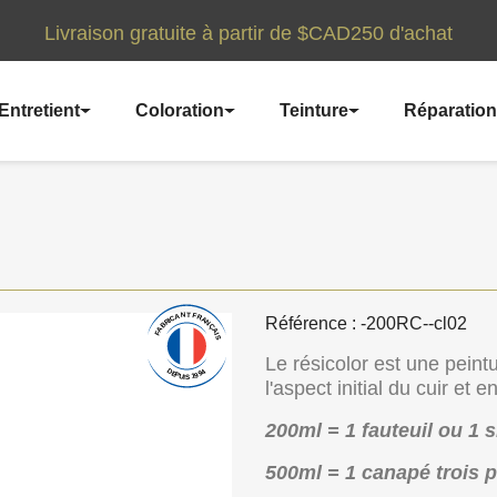
Livraison gratuite à partir de $CAD250 d'achat
Entretient
Coloration
Teinture
Réparation
Référence : -200RC--cl02
Le résicolor est une peintu
l'aspect initial du cuir et
200ml = 1 fauteuil ou 1 s
500ml = 1 canapé trois p