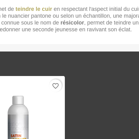
rmet de
teindre le cuir
en respectant l'aspect initial du cu
on le nuancier pantone ou selon un échantillon, une maj
r, connue sous le nom de
résicolor
, permet de teindre un
i redonner une seconde jeunesse en ravivant son éclat.
favorite_border