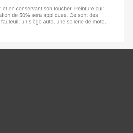
ir et en conservant son toucher. Peinture cuir
oration de 50% sera appliquée. Ce sont des
 fauteuil, un siège auto, une sellerie de moto,