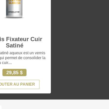
is Fixateur Cuir
Satiné
 satiné aqueux est un vernis
qui permet de consolider la
 cuir....
29,85 $
OUTER AU PANIER