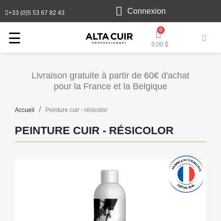
Connexion
+33 (0)5 53 67 82 43
Toggle
☰
0,00 $
navigation
Livraison gratuite à partir de 60€ d'achat
pour la France et la Belgique
Accueil
Peinture cuir - résicolor
PEINTURE CUIR - RÉSICOLOR