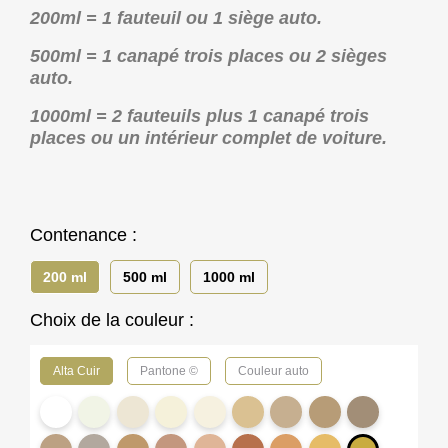
200ml = 1 fauteuil ou 1 siège auto.
500ml = 1 canapé trois places ou 2 sièges
auto.
1000ml = 2 fauteuils plus 1 canapé trois
places ou un intérieur complet de voiture.
Contenance :
200 ml
500 ml
1000 ml
Choix de la couleur :
Alta Cuir
Pantone ©
Couleur auto
PP10
2179
IN01
AC08
2129
2107
2126
2071
2131
-
-
-