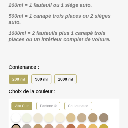
200ml = 1 fauteuil ou 1 siège auto.
500ml = 1 canapé trois places ou 2 sièges
auto.
1000ml = 2 fauteuils plus 1 canapé trois
places ou un intérieur complet de voiture.
Contenance :
200 ml
500 ml
1000 ml
Choix de la couleur :
Alta Cuir
Pantone ©
Couleur auto
PP10
2179
IN01
AC08
2129
2107
2126
2071
2131
-
-
-