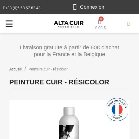
Connexion
+33 (0)5 53 67 82 43
Toggle
☰
0,00 $
navigation
Livraison gratuite à partir de 60€ d'achat
pour la France et la Belgique
Accueil
Peinture cuir - résicolor
PEINTURE CUIR - RÉSICOLOR